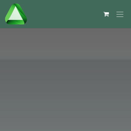
Overslaan naar inhoud